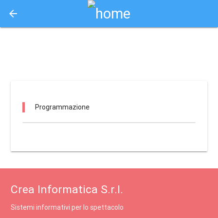
arrow_back
Aquisto e Prenotazione Biglietti Online
nt - parco comunale villa guardia / villa guardia
Programmazione
Crea Informatica S.r.l.
Sistemi informativi per lo spettacolo