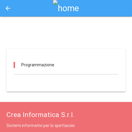
arrow_back
Aquisto e Prenotazione Biglietti Online
piazzale san maurizio / pinerolo
Programmazione
Crea Informatica S.r.l.
Sistemi informativi per lo spettacolo