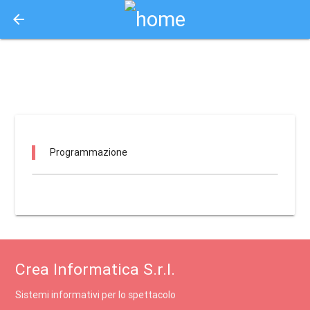
arrow_back
Aquisto e Prenotazione Biglietti Online
cinema sotto le stelle / lodi
Programmazione
Crea Informatica S.r.l.
Sistemi informativi per lo spettacolo