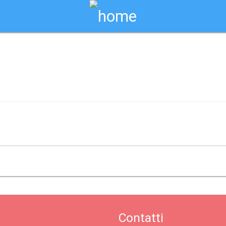
Biglietti Online
pozzo) / cerisano
Contatti