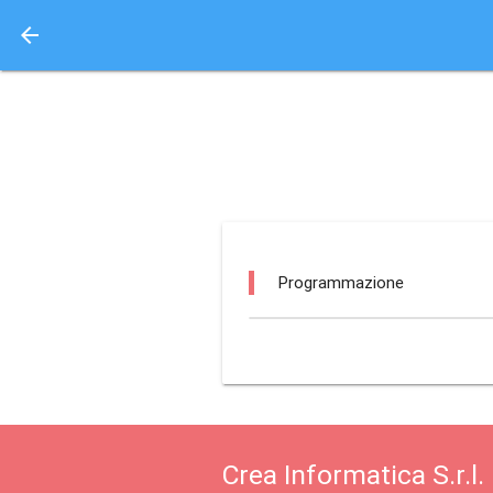
arrow_back
Aquisto e Prenotazione 
ipf - palazzo serale (
Programmazione
Crea Informatica S.r.l.