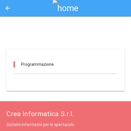
arrow_back
Aquisto e Prenotazione Biglietti Online
nt - la fornace / bellaria-igea marina
Programmazione
Crea Informatica S.r.l.
Sistemi informativi per lo spettacolo