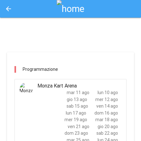
arrow_back
Aquisto e Prenotazione Biglietti Online
monza kart arena / lesmo
Programmazione
Monza Kart Arena
mar 11 ago
lun 10 ago
gio 13 ago
mer 12 ago
sab 15 ago
ven 14 ago
lun 17 ago
dom 16 ago
mer 19 ago
mar 18 ago
ven 21 ago
gio 20 ago
dom 23 ago
sab 22 ago
mar 25 ago
lun 24 ago