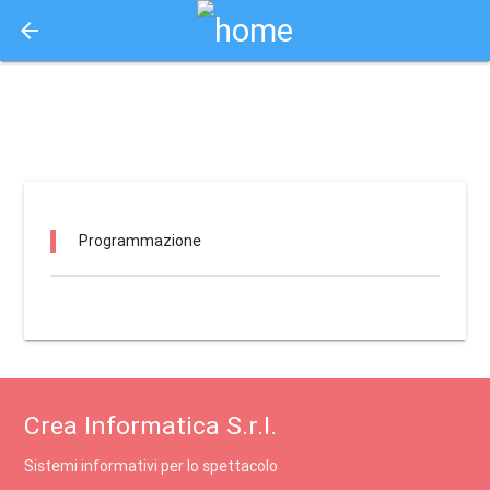
arrow_back
Aquisto e Prenotazione Biglietti Online
rf - discoteca il faro / monghidoro
Programmazione
Crea Informatica S.r.l.
Sistemi informativi per lo spettacolo