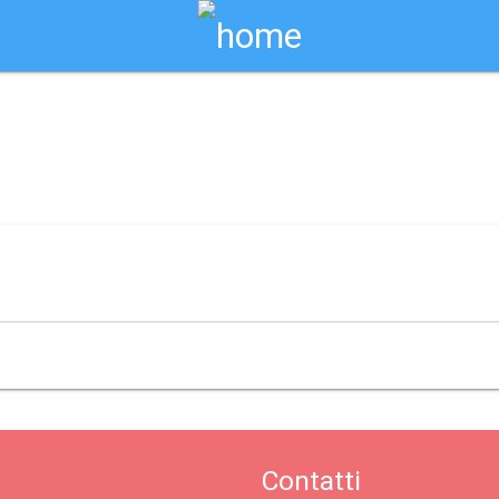
Biglietti Online
done riviera
Contatti