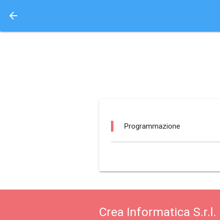
arrow_back
Aquisto e Prenotazione 
torre san marco / gar
Programmazione
Crea Informatica S.r.l.