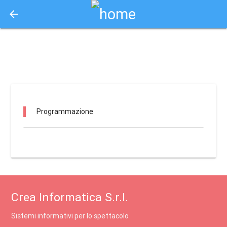
arrow_back
Aquisto e Prenotazione Biglietti Online
villa goj / vezza d'alba
Programmazione
Crea Informatica S.r.l.
Sistemi informativi per lo spettacolo