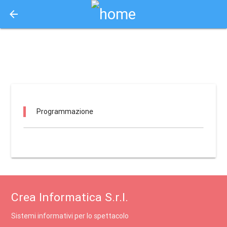
arrow_back
Aquisto e Prenotazione Biglietti Online
supernova / rimini
Programmazione
Crea Informatica S.r.l.
Sistemi informativi per lo spettacolo