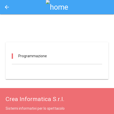
arrow_back
Aquisto e Prenotazione Biglietti Online
kulturhausplatz / silandro
Programmazione
Crea Informatica S.r.l.
Sistemi informativi per lo spettacolo