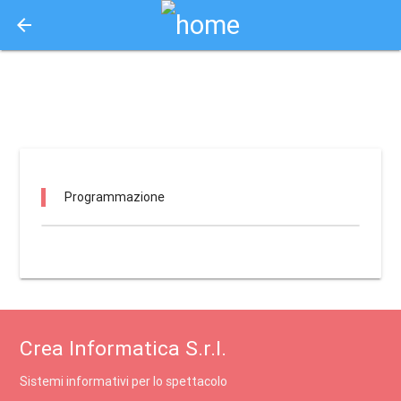
arrow_back
Aquisto e Prenotazione Biglietti Online
op - auditorium don vito manfredi / matera
Programmazione
Crea Informatica S.r.l.
Sistemi informativi per lo spettacolo