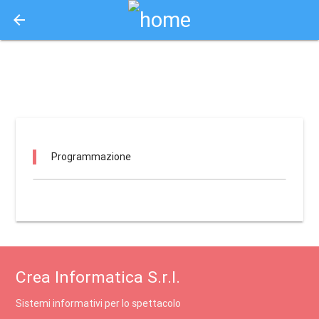
arrow_back
Aquisto e Prenotazione Biglietti Online
teatro comunale carlo rossi / casalpusterlengo
Programmazione
Crea Informatica S.r.l.
Sistemi informativi per lo spettacolo