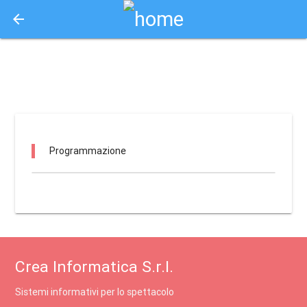
arrow_back
Aquisto e Prenotazione Biglietti Online
casa della cultura leonida repaci / palmi
Programmazione
Crea Informatica S.r.l.
Sistemi informativi per lo spettacolo