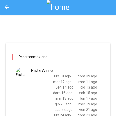
arrow_back
Aquisto e Prenotazione Biglietti Online
pista winner / nizza monferrato
Programmazione
Pista Winner
lun 10 ago
dom 09 ago
mer 12 ago
mar 11 ago
ven 14 ago
gio 13 ago
dom 16 ago
sab 15 ago
mar 18 ago
lun 17 ago
gio 20 ago
mer 19 ago
sab 22 ago
ven 21 ago
lun 24 ago
dom 23 ago