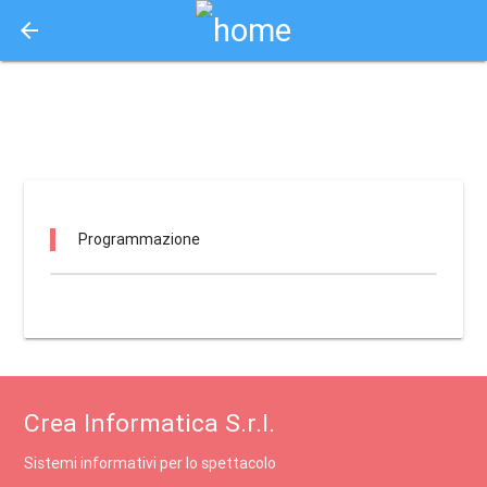
arrow_back
Aquisto e Prenotazione Biglietti Online
palazzo della provincia salone specchi / cosenza
Programmazione
Crea Informatica S.r.l.
Sistemi informativi per lo spettacolo