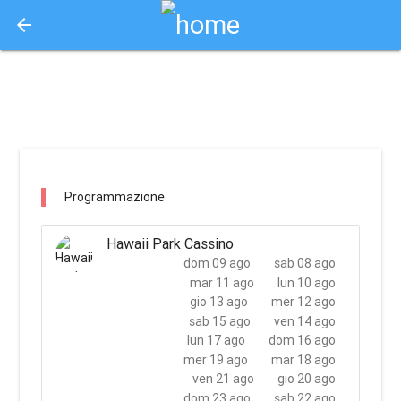
arrow_back
Aquisto e Prenotazione Biglietti Online
hawaii park cassino / cassino
Programmazione
Hawaii Park Cassino
dom 09 ago
sab 08 ago
mar 11 ago
lun 10 ago
gio 13 ago
mer 12 ago
sab 15 ago
ven 14 ago
lun 17 ago
dom 16 ago
mer 19 ago
mar 18 ago
ven 21 ago
gio 20 ago
dom 23 ago
sab 22 ago