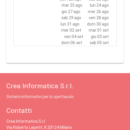
mar 25 ago
lun 24 ago
gio 27 ago
mer 26 ago
sab 29 ago
ven 28 ago
lun 31 ago
dom 30 ago
mer 02 set
mar 01 set
ven 04 set
gio 03 set
dom 06 set
sab 05 set
Crea Informatica S.r.l.
Sistemi informativi per lo spettacolo
Contatti
Crea Informatica S.r.l.
Via Roberto Lepetit, 8 20124 Milano