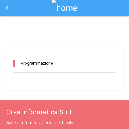
arrow_back
Aquisto e Prenotazione Biglietti Online
palacultura rende / rende
Programmazione
Crea Informatica S.r.l.
Sistemi informativi per lo spettacolo