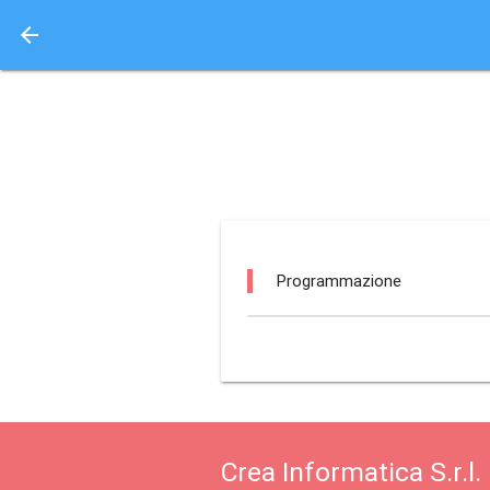
arrow_back
Aquisto e Prenotazione 
teatro spina cortona /
Programmazione
Crea Informatica S.r.l.