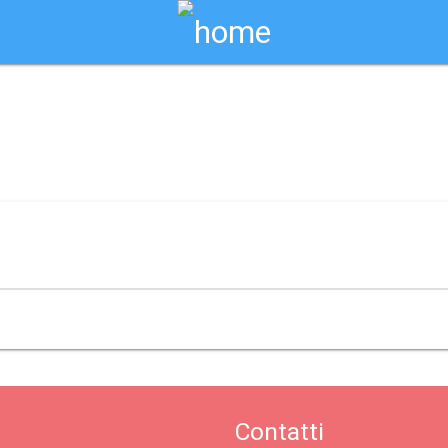
Biglietti Online
 castiglion fiorentino
Contatti