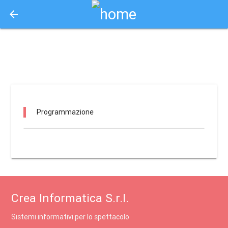
arrow_back
Aquisto e Prenotazione Biglietti Online
teatro il blasco / zocca
Programmazione
Crea Informatica S.r.l.
Sistemi informativi per lo spettacolo