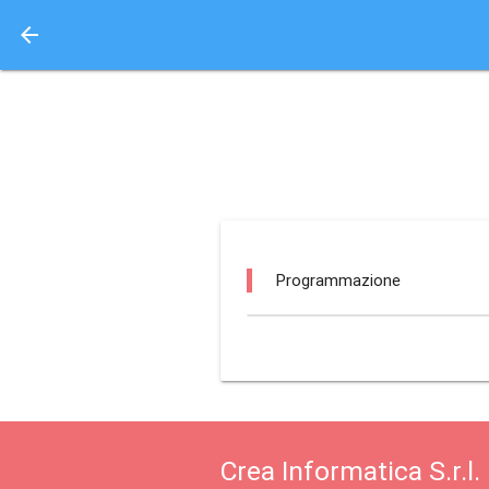
arrow_back
Aquisto e Prenotazione 
teatro palazzo monca
Programmazione
Crea Informatica S.r.l.