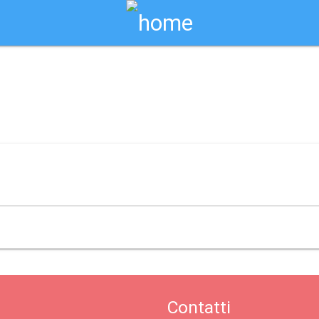
Biglietti Online
da / caltanissetta
Contatti