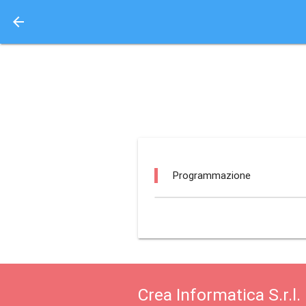
arrow_back
Aquisto e Prenotazione 
teatro abc / catania
Programmazione
Crea Informatica S.r.l.