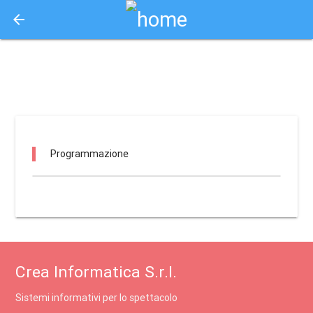
arrow_back
Aquisto e Prenotazione Biglietti Online
teatro citta' della notte / siracusa
Programmazione
Crea Informatica S.r.l.
Sistemi informativi per lo spettacolo