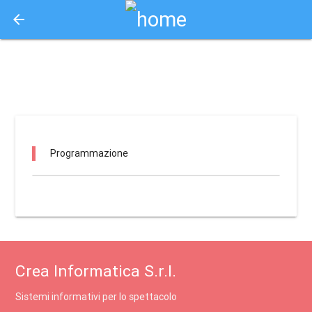
arrow_back
Aquisto e Prenotazione Biglietti Online
teatro incontro / pinerolo
Programmazione
Crea Informatica S.r.l.
Sistemi informativi per lo spettacolo