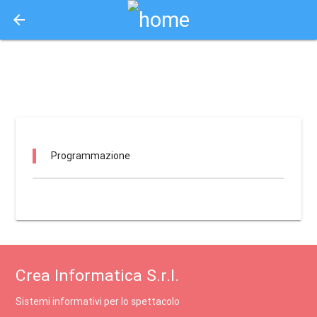
arrow_back
Aquisto e Prenotazione Biglietti Online
eventi2 entertainment / renate
Programmazione
Crea Informatica S.r.l.
Sistemi informativi per lo spettacolo