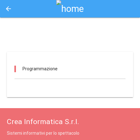
arrow_back
Aquisto e Prenotazione Biglietti Online
la parranda / lomello
Programmazione
Crea Informatica S.r.l.
Sistemi informativi per lo spettacolo