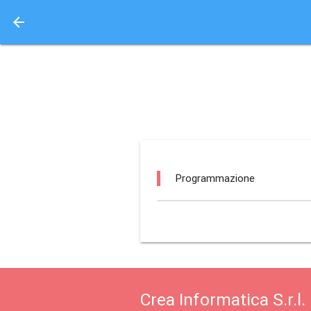
arrow_back
Aquisto e Prenotazione 
teatro pacini / fucecc
Programmazione
Crea Informatica S.r.l.