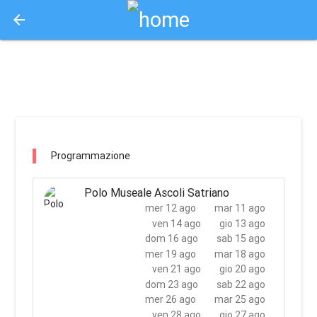
arrow_back
Aquisto e Prenotazione Biglietti Online
polo museale ascoli satriano / ascoli satriano
Programmazione
Polo Museale Ascoli Satriano
mer 12 ago
mar 11 ago
ven 14 ago
gio 13 ago
dom 16 ago
sab 15 ago
mer 19 ago
mar 18 ago
ven 21 ago
gio 20 ago
dom 23 ago
sab 22 ago
mer 26 ago
mar 25 ago
ven 28 ago
gio 27 ago