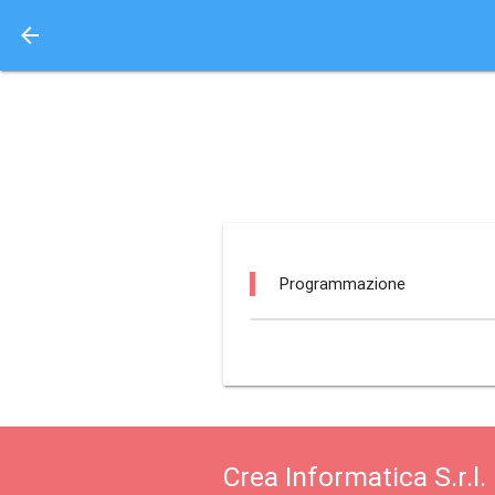
arrow_back
Aquisto e Prenotazione 
bowl & fun / foggia
Programmazione
Crea Informatica S.r.l.