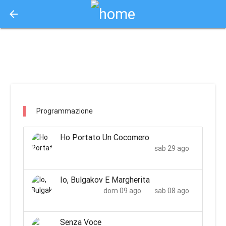
arrow_back
Aquisto e Prenotazione Biglietti Online
teatro delle sfide / bientina
Programmazione
Ho Portato Un Cocomero
sab 29 ago
Io, Bulgakov E Margherita
dom 09 ago
sab 08 ago
Senza Voce