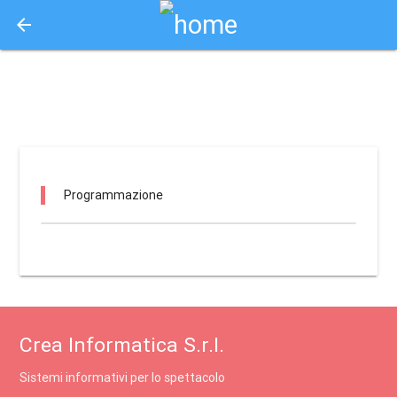
arrow_back
Aquisto e Prenotazione Biglietti Online
teatro eschilo gela / gela
Programmazione
Crea Informatica S.r.l.
Sistemi informativi per lo spettacolo