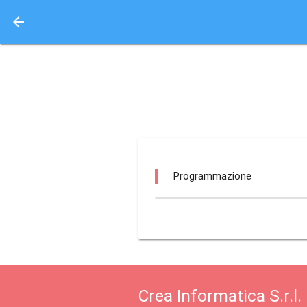
arrow_back
Aquisto e Prenotazione 
brixia forum / brescia
Programmazione
Crea Informatica S.r.l.