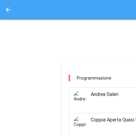
arrow_back
Aquisto e Prenotazione 
teatro micheletti / tr
Programmazione
Andrea Saleri
Coppia Aperta Quasi 