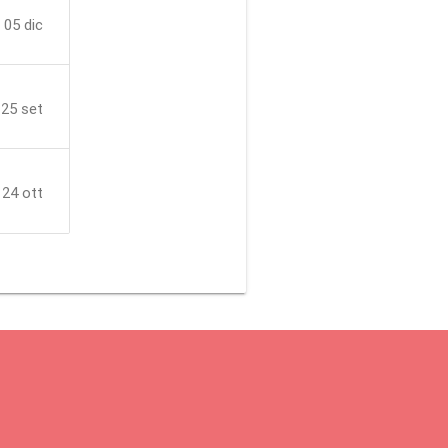
 05 dic
 25 set
 24 ott