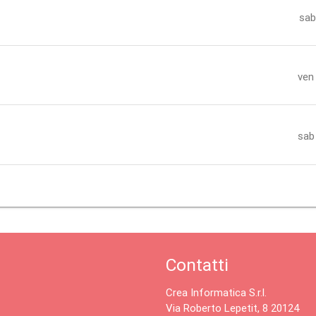
sab
ven
sab
Contatti
Crea Informatica S.r.l.
Via Roberto Lepetit, 8 20124