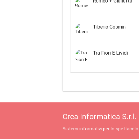
Romeo + Giulietta
Tiberio Cosmin
Tra Fiori E Lividi
Crea Informatica S.r.l.
Sistemi informativi per lo spettacolo