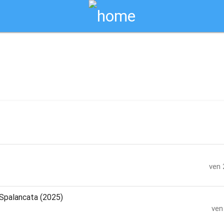
Biglietti Online
avagliato
ven 
Spalancata (2025)
ven