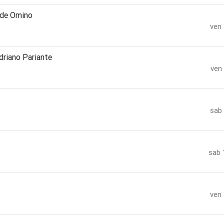
ide Omino
ven
riano Pariante
ven
sab
sab 
ven