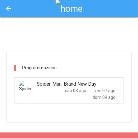
arrow_back
Aquisto e Prenotazione Biglietti Online
cinema sefi / campiglia marittima
Programmazione
Spider-Man: Brand New Day
sab 08 ago
ven 07 ago
dom 09 ago