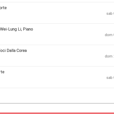
orte
sab 
-Wei-Lung Li, Piano
dom 
Voci Dalla Corea
dom 
rte
sab 