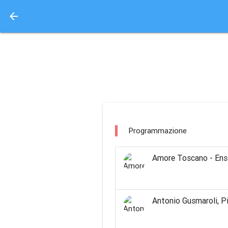
arrow_back
Aquisto e Prenotazione 
morellino classica fe
Programmazione
Amore Toscano - Ense
Antonio Gusmaroli, P