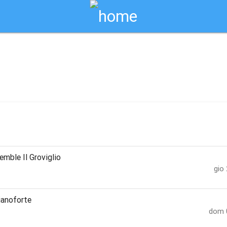
Biglietti Online
stival / scansano
mble Il Groviglio
gio
ianoforte
dom 