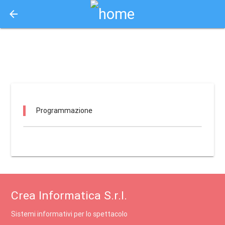
arrow_back
Aquisto e Prenotazione Biglietti Online
cineforum ezechiele / capannori
Programmazione
Crea Informatica S.r.l.
Sistemi informativi per lo spettacolo