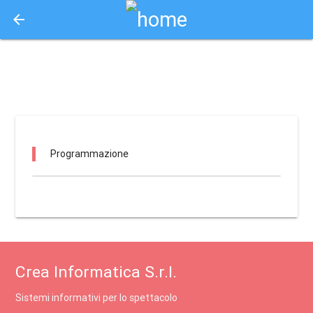
arrow_back
Aquisto e Prenotazione Biglietti Online
kitipigghi / caccamo
Programmazione
Crea Informatica S.r.l.
Sistemi informativi per lo spettacolo