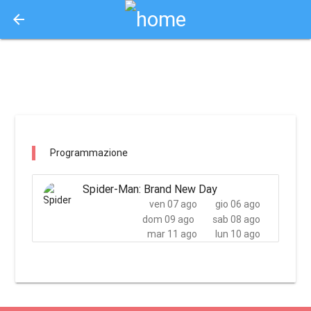
arrow_back
Aquisto e Prenotazione Biglietti Online
cinema concordia agrigento / agrigento
Programmazione
Spider-Man: Brand New Day
ven 07 ago
gio 06 ago
dom 09 ago
sab 08 ago
mar 11 ago
lun 10 ago