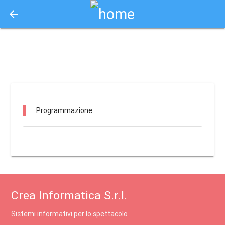
arrow_back
Aquisto e Prenotazione Biglietti Online
scuderie granducali seravezza / seravezza
Programmazione
Crea Informatica S.r.l.
Sistemi informativi per lo spettacolo