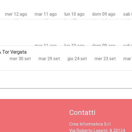
mar 
mer 12 ago
mar 11 ago
lun 10 ago
dom 09 ago
sab 
mer 19 ago
mar 18 ago
lun 17 ago
dom 16 ago
sab 
mar 25 ago
lun 24 ago
dom 23 ago
sab 22 ago
ven 
mar 11 ago
lun 10 ago
dom 09 ago
sab 
A Tor Vergata
mer 30 set
mar 29 set
gio 24 set
mer 23 set
mar 
Contatti
Crea Informatica S.r.l.
Via Roberto Lepetit, 8 20124