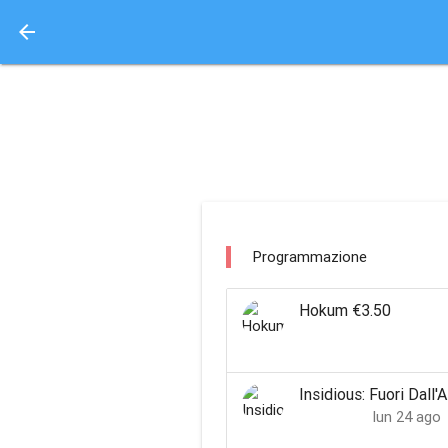
arrow_back
Aquisto e Prenotazione 
empire cinemas le sal
Programmazione
Hokum €3.50
Insidious: Fuori Dall'
lun 24 ago