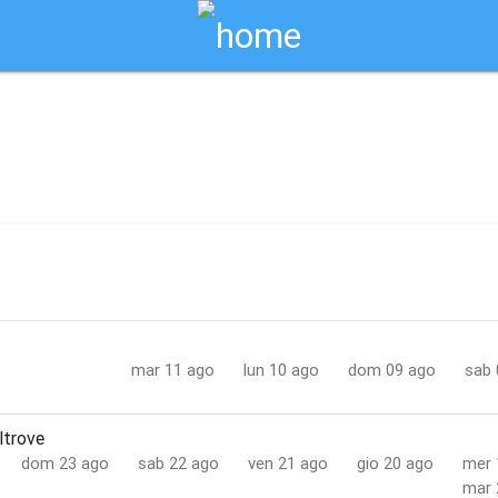
Biglietti Online
ine trapani / trapani
mar 11 ago
lun 10 ago
dom 09 ago
sab 
Altrove
dom 23 ago
sab 22 ago
ven 21 ago
gio 20 ago
mer 
mar 