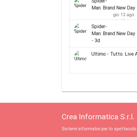
Spider-
Man: Brand New Day
gio 13 ago
gio 20 ago
Spider-
Man: Brand New Day
- 3d
Ultimo - Tutto. Live 
Crea Informatica S.r.l.
Sistemi informativi per lo spettacolo