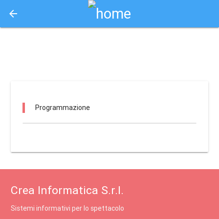
arrow_back
Aquisto e Prenotazione Biglietti Online
teatro dell’arca genova / genova
Programmazione
Crea Informatica S.r.l.
Sistemi informativi per lo spettacolo