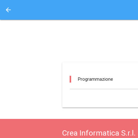
arrow_back
Aquisto e Prenotazione 
we gil - queen roma /
Programmazione
Crea Informatica S.r.l.