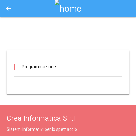
arrow_back
Aquisto e Prenotazione Biglietti Online
centrale milano / milano
Programmazione
Crea Informatica S.r.l.
Sistemi informativi per lo spettacolo