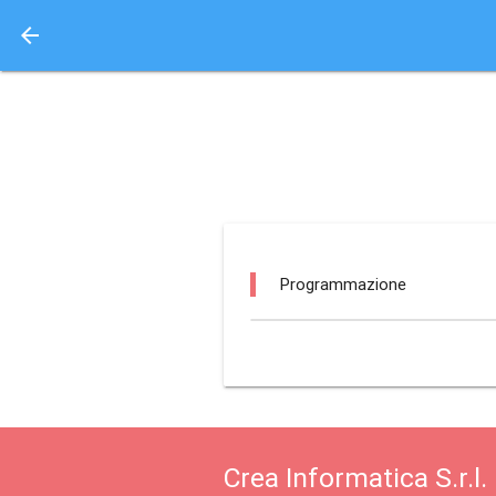
arrow_back
Aquisto e Prenotazione 
centrale imperia / im
Programmazione
Crea Informatica S.r.l.