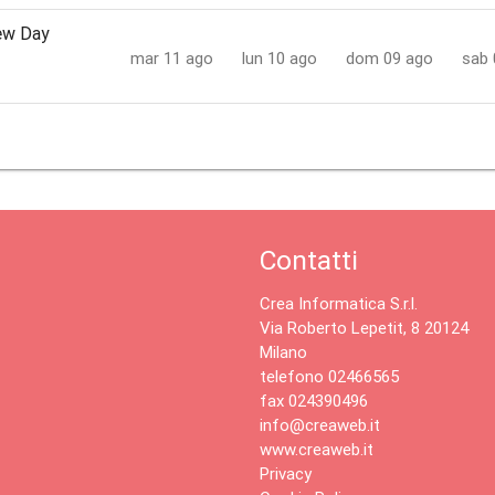
ew Day
mar 11 ago
lun 10 ago
dom 09 ago
sab 
Contatti
Crea Informatica S.r.l.
Via Roberto Lepetit, 8 20124
Milano
telefono 02466565
fax 024390496
info@creaweb.it
www.creaweb.it
Privacy