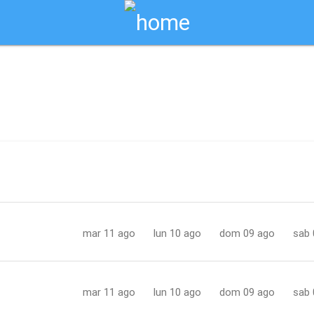
Biglietti Online
ola / cerignola
mar 11 ago
lun 10 ago
dom 09 ago
sab 
mar 11 ago
lun 10 ago
dom 09 ago
sab 