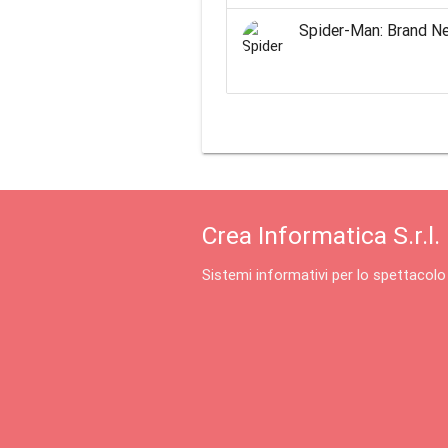
Spider-Man: Brand N
Crea Informatica S.r.l.
Sistemi informativi per lo spettacolo