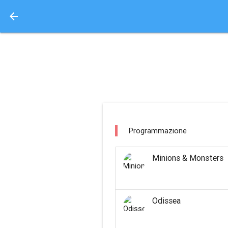
arrow_back
Aquisto e Prenotazione 
multisala corso cerign
Programmazione
Minions & Monsters
Odissea