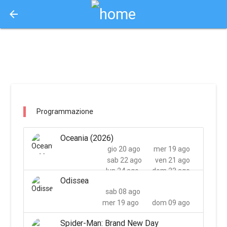
arrow_back
Aquisto e Prenotazione Biglietti Online
notorious cinemas gloria / milano
Programmazione
Oceania (2026)
gio 20 ago
mer 19 ago
sab 22 ago
ven 21 ago
lun 24 ago
dom 23 ago
Odissea
mar 25 ago
sab 08 ago
mer 19 ago
dom 09 ago
Spider-Man: Brand New Day