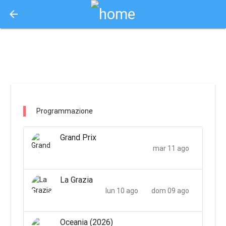
arrow_back
Aquisto e Prenotazione Biglietti Online
starplace alcamo / alcamo
Programmazione
Grand Prix
mar 11 ago
La Grazia
lun 10 ago
dom 09 ago
Oceania (2026)