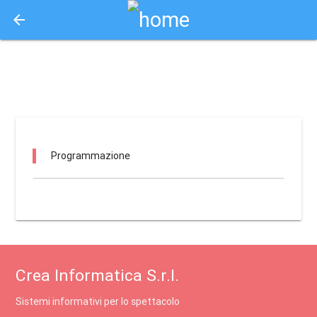
arrow_back
Aquisto e Prenotazione Biglietti Online
supercinema foligno / foligno
Programmazione
Crea Informatica S.r.l.
Sistemi informativi per lo spettacolo