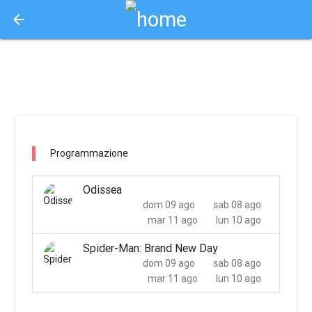
arrow_back
Aquisto e Prenotazione Biglietti Online
imperia di imperia / imperia
Programmazione
Odissea
dom 09 ago
sab 08 ago
mar 11 ago
lun 10 ago
Spider-Man: Brand New Day
dom 09 ago
sab 08 ago
mar 11 ago
lun 10 ago