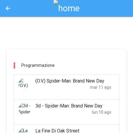
arrow_back
Aquisto e Prenotazione Biglietti Online
isola verde / pisa
Programmazione
(O.V.) Spider-Man: Brand New Day
mar 11 ago
3d - Spider-Man: Brand New Day
lun 10 ago
La Fine Di Oak Street